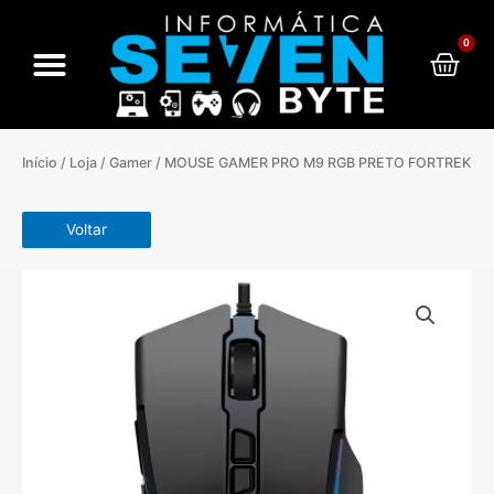
Ir
para
0
Cart
o
conteúdo
Início
/
Loja
/
Gamer
/ MOUSE GAMER PRO M9 RGB PRETO FORTREK
Voltar