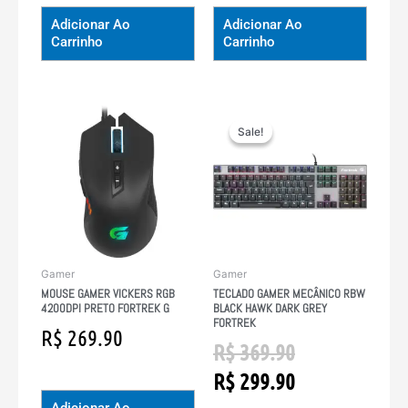
Adicionar Ao
Adicionar Ao
Carrinho
Carrinho
O
O
Sale!
Sale!
preço
preço
original
atual
era:
é:
R$ 369.90.
R$ 299.90.
Gamer
Gamer
MOUSE GAMER VICKERS RGB
TECLADO GAMER MECÂNICO RBW
4200DPI PRETO FORTREK G
BLACK HAWK DARK GREY
FORTREK
R$
269.90
R$
369.90
R$
299.90