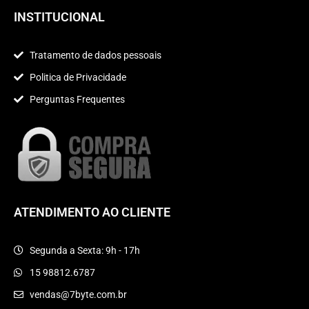
p
r
INSTITUCIONAL
p
a
m
Tratamento de dados pessoais
Politica de Privacidade
Perguntas Frequentes
ATENDIMENTO AO CLIENTE
Segunda a Sexta: 9h - 17h
15 98812.6787
vendas@7byte.com.br